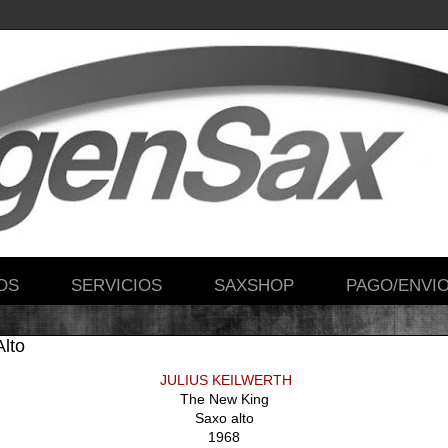
OS
SERVICIOS
SAXSHOP
PAGO/ENVI
lto
JULIUS KEILWERTH
The New King
Saxo alto
1968