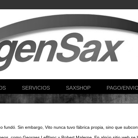
OS
SERVICIOS
SAXSHOP
PAGO/ENVI
 fundó. Sin embargo, Vito nunca tuvo fábrica propia, sino que subcon
peos, como Georges LeBlanc y Robert Malerne. En algún sitio web se 