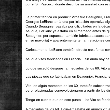
por el Sr. Pascucci donde describe su amistad con es
La primer fábrica en producir Vitos fue Beaugnier, F
Georges LeBlanc tenía una participación operativa sign
Cuando Beaugnier pasaba por dificultades en la déca
Así que, LeBlanc ya estaba en el mercado antes de q
Beaugnier, por supuesto, también fabricaba saxos par
en su mayoría) y aparentemente tenían relaciones c
Curiosamente, LeBlanc también ofrecía saxofones con
Así que Vitos fabricados en Francia... sin duda hay ba
Lo que sucedió después: a mediados de los 60.
Vito 
Las piezas que se fabricaban en Beaugnier, Francia,
Vito, en algún momento de los 60, también subcontrat
pero relacionadas con/evolucionaron a partir de los d
Tenga en cuenta que en este punto... los Vito se fab
A mediados de los 60, Coin-Art estaba en apuros y fue