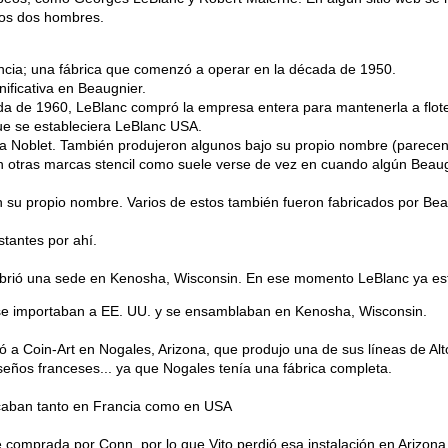
tos dos hombres.
rancia; una fábrica que comenzó a operar en la década de 1950.
ificativa en Beaugnier.
da de 1960, LeBlanc compró la empresa entera para mantenerla a flot
ue se estableciera LeBlanc USA.
a Noblet. También produjeron algunos bajo su propio nombre (parecen 
on otras marcas stencil como suele verse de vez en cuando algún Bea
 su propio nombre. Varios de estos también fueron fabricados por Bea
stantes por ahí.
abrió una sede en Kenosha, Wisconsin. En ese momento LeBlanc ya es
 se importaban a EE. UU. y se ensamblaban en Kenosha, Wisconsin.
ó a Coin-Art en Nogales, Arizona, que produjo una de sus líneas de Al
iseños franceses... ya que Nogales tenía una fábrica completa.
ricaban tanto en Francia como en USA
 comprada por Conn, por lo que Vito perdió esa instalación en Arizona