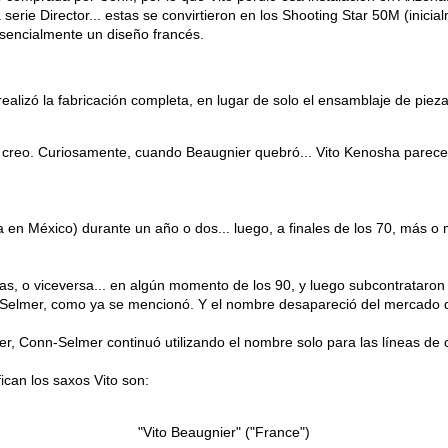
serie Director... estas se convirtieron en los Shooting Star 50M (inicial
esencialmente un diseño francés.
ealizó la fabricación completa, en lugar de solo el ensamblaje de pie
, creo. Curiosamente, cuando Beaugnier quebró... Vito Kenosha parece
ica en México) durante un año o dos... luego, a finales de los 70, más 
, o viceversa... en algún momento de los 90, y luego subcontrataron a
n-Selmer, como ya se mencionó. Y el nombre desapareció del mercado d
er, Conn-Selmer continuó utilizando el nombre solo para las líneas de c
can los saxos Vito son:
"Vito Beaugnier" ("France")