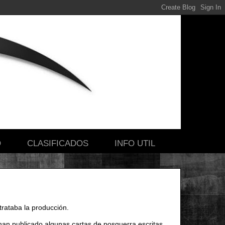
O
CLASIFICADOS
INFO UTIL
trataba la producción.
han publicado algunas cartas de posguerra escritas