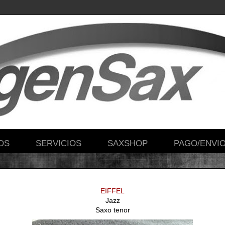
OS
SERVICIOS
SAXSHOP
PAGO/ENVI
EIFFEL
Jazz
Saxo tenor