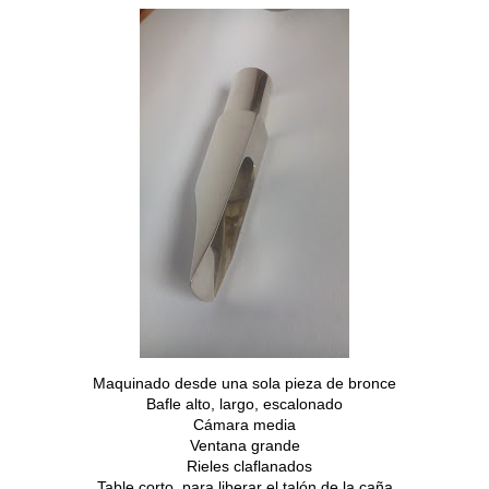
Maquinado desde una sola pieza de bronce
Bafle alto, largo, escalonado
Cámara media
Ventana grande
Rieles claflanados
Table corto, para liberar el talón de la caña