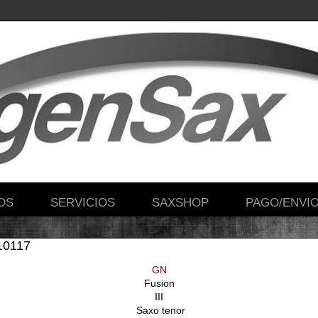
OS
SERVICIOS
SAXSHOP
PAGO/ENVI
010117
GN
Fusion
III
Saxo tenor