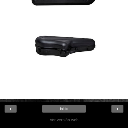
‹
›
Inicio
Ver versión web