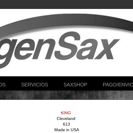
OS
SERVICIOS
SAXSHOP
PAGO/ENVI
KING
Cleveland
613
Made in USA