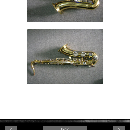
‹
›
Inicio