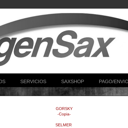
OS
SERVICIOS
SAXSHOP
PAGO/ENVI
GORSKY
-Copia-
SELMER