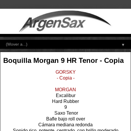
▼
Boquilla Morgan 9 HR Tenor - Copia
GORSKY
- Copia -
MORGAN
Excalibur
Hard Rubber
9
Saxo Tenor
Bafle bajo roll over
Cámara mediana redonda
Sonido rico, potente, centrado, con brillo moderado