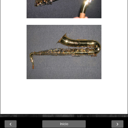
‹
›
Inicio