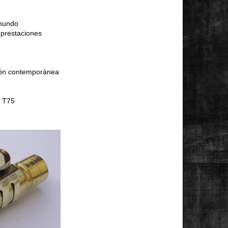
 mundo
 prestaciones
ción contemporánea
n T75