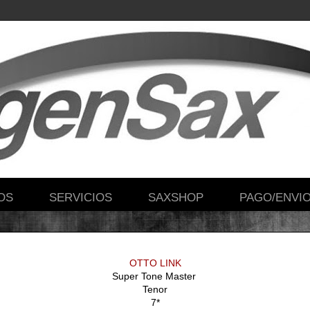
OS
SERVICIOS
SAXSHOP
PAGO/ENVI
OTTO LINK
Super Tone Master
Tenor
7*