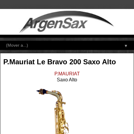
▼
P.Mauriat Le Bravo 200 Saxo Alto
P.MAURIAT
Saxo Alto